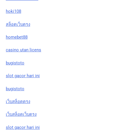
hoki108
สล็อตเว็บตรง
homebet88
casino utan licens
bugistoto
slot gacor hari ini
bugistoto
เว็บสล็อตตรง
เว็บสล็อตเว็บตรง
slot gacor hari ini