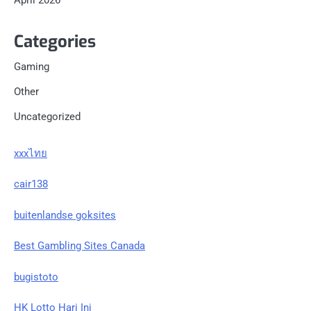
April 2026
Categories
Gaming
Other
Uncategorized
xxxไทย
cair138
buitenlandse goksites
Best Gambling Sites Canada
bugistoto
HK Lotto Hari Ini