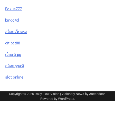
Fokus777
bingo4d
สล็อตเว็บตรง
citibet88
เว็บแท้ pg
สล็อตpgแท้
slot online
Copyright © 2026
Daily Flow Vision
| Visionary News by
Ascendoor
|
Powered by
WordPress
.