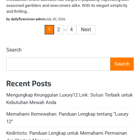
seasoned gamblers and newcomers alike. With its elegant simplicity
and thrilling…
by dailyflowvision-admin
July 20, 2026
Posts
…
1
2
4
Next
pagination
Search
Search
Recent Posts
Mengungkap Keunggulan Luxury12 Link: Solusi Terbaik untuk
Kebutuhan Mewah Anda
Memahami Kemewahan: Panduan Lengkap tentang “Luxury
12”
Kediritoto: Panduan Lengkap untuk Memahami Permainan