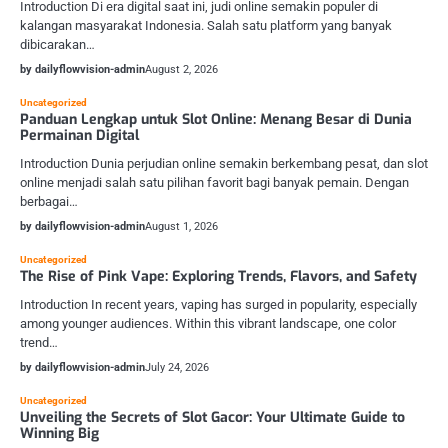
Introduction Di era digital saat ini, judi online semakin populer di
kalangan masyarakat Indonesia. Salah satu platform yang banyak
dibicarakan…
by dailyflowvision-admin
August 2, 2026
Uncategorized
Panduan Lengkap untuk Slot Online: Menang Besar di Dunia
Permainan Digital
Introduction Dunia perjudian online semakin berkembang pesat, dan slot
online menjadi salah satu pilihan favorit bagi banyak pemain. Dengan
berbagai…
by dailyflowvision-admin
August 1, 2026
Uncategorized
The Rise of Pink Vape: Exploring Trends, Flavors, and Safety
Introduction In recent years, vaping has surged in popularity, especially
among younger audiences. Within this vibrant landscape, one color
trend…
by dailyflowvision-admin
July 24, 2026
Uncategorized
Unveiling the Secrets of Slot Gacor: Your Ultimate Guide to
Winning Big