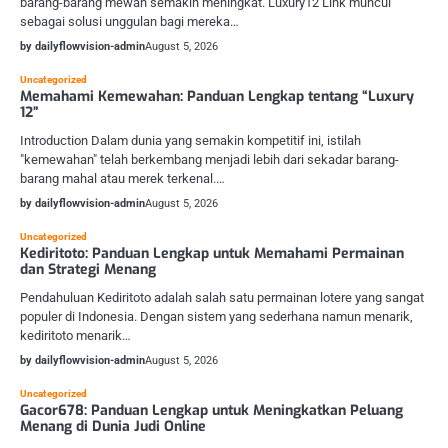
barang-barang mewah semakin meningkat. Luxury12 Link muncul
sebagai solusi unggulan bagi mereka…
by dailyflowvision-admin
August 5, 2026
Uncategorized
Memahami Kemewahan: Panduan Lengkap tentang “Luxury
12”
Introduction Dalam dunia yang semakin kompetitif ini, istilah
"kemewahan" telah berkembang menjadi lebih dari sekadar barang-
barang mahal atau merek terkenal.…
by dailyflowvision-admin
August 5, 2026
Uncategorized
Kediritoto: Panduan Lengkap untuk Memahami Permainan
dan Strategi Menang
Pendahuluan Kediritoto adalah salah satu permainan lotere yang sangat
populer di Indonesia. Dengan sistem yang sederhana namun menarik,
kediritoto menarik…
by dailyflowvision-admin
August 5, 2026
Uncategorized
Gacor678: Panduan Lengkap untuk Meningkatkan Peluang
Menang di Dunia Judi Online