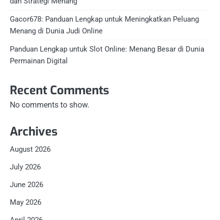
dan Strategi Menang
Gacor678: Panduan Lengkap untuk Meningkatkan Peluang
Menang di Dunia Judi Online
Panduan Lengkap untuk Slot Online: Menang Besar di Dunia
Permainan Digital
Recent Comments
No comments to show.
Archives
August 2026
July 2026
June 2026
May 2026